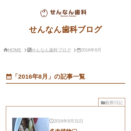
サ
イ
ド
バー・
せ
せんなん歯科ブログ
ん
な
ん
歯
HOME
せんなん歯科ブログ
2016年8月
科
ブ
ロ
グ
概
「2016年8月」の記事一覧
要
観察日記
2016年8月31日