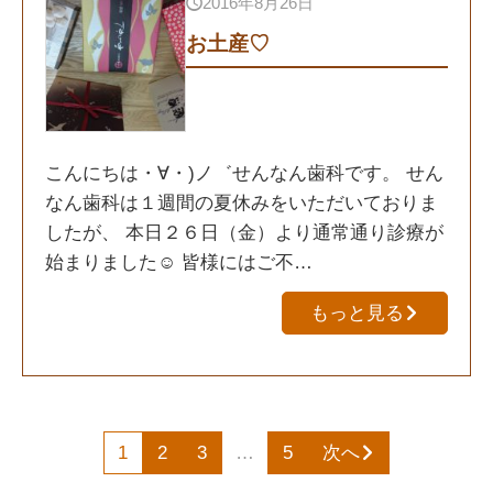
2016年8月26日
お土産♡
こんにちは・∀・)ノ゛せんなん歯科です。 せん
なん歯科は１週間の夏休みをいただいておりま
したが、 本日２６日（金）より通常通り診療が
始まりました☺ 皆様にはご不…
もっと見る
1
2
3
…
5
次へ