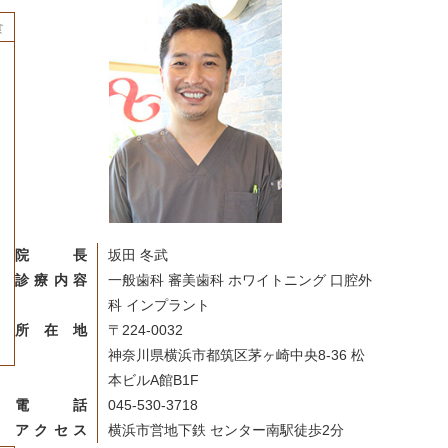
食
院長
坂田 冬武
診療内容
一般歯科 審美歯科 ホワイトニング 口腔外
科 インプラント
所在地
〒224-0032
神奈川県横浜市都筑区茅ヶ崎中央8-36 松
本ビルA館B1F
電話
045-530-3718
アクセス
横浜市営地下鉄 センター南駅徒歩2分