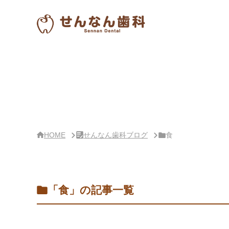
サ
イ
ド
バー・
せ
ん
な
ん
歯
科
ブ
ロ
グ
概
要
HOME
せんなん歯科ブログ
食
「食」の記事一覧