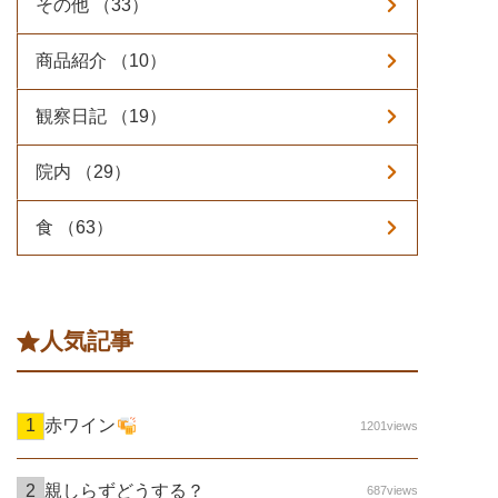
その他 （33）
商品紹介 （10）
観察日記 （19）
院内 （29）
食 （63）
人気記事
赤ワイン
1201views
親しらずどうする？
687views