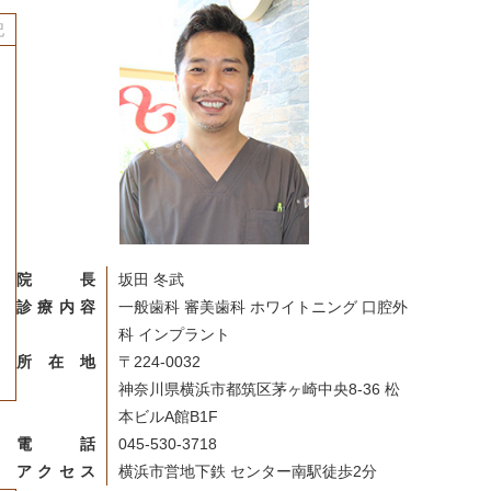
記
院長
坂田 冬武
診療内容
一般歯科 審美歯科 ホワイトニング 口腔外
科 インプラント
所在地
〒224-0032
神奈川県横浜市都筑区茅ヶ崎中央8-36 松
本ビルA館B1F
電話
045-530-3718
アクセス
横浜市営地下鉄 センター南駅徒歩2分