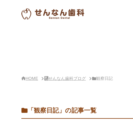
サ
イ
ド
バー・
せ
ん
な
ん
歯
科
ブ
ロ
グ
概
要
HOME
せんなん歯科ブログ
観察日記
「観察日記」の記事一覧