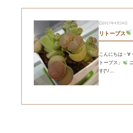
2017年4月24日
リトープス
こんにちは・∀
トープス」
ニ
す(*ﾉ…