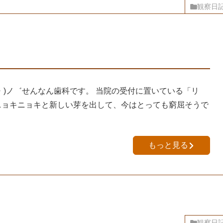
観察日
・)ノ゛せんなん歯科です。 当院の受付に置いている「リ
ョキニョキと新しい芽を出して、今はとっても窮屈そうで
もっと見る
観察日