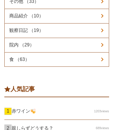
その他 （33）
商品紹介 （10）
観察日記 （19）
院内 （29）
食 （63）
人気記事
赤ワイン
1203views
親しらずどうする？
689views