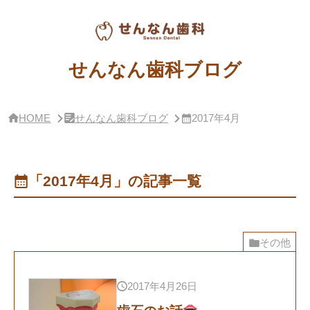
サ
イ
ド
バー・
せ
せんなん歯科ブログ
ん
な
ん
歯
HOME
せんなん歯科ブログ
2017年4月
科
ブ
ロ
グ
概
「2017年4月」の記事一覧
要
その他
2017年4月26日