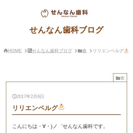
サ
イ
ド
バー・
せ
せんなん歯科ブログ
ん
な
ん
歯
HOME
せんなん歯科ブログ
食
リリエンベルグ
科
ブ
ロ
グ
概
要
食
2017年2月8日
リリエンベルグ
こんにちは・∀・)ノ゛せんなん歯科です。