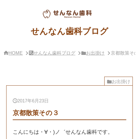
サ
イ
ド
バー・
せ
せんなん歯科ブログ
ん
な
ん
歯
HOME
せんなん歯科ブログ
お出掛け
京都散策その
科
ブ
ロ
グ
概
要
お出掛け
2017年6月23日
京都散策その３
こんにちは・∀・)ノ゛せんなん歯科です。